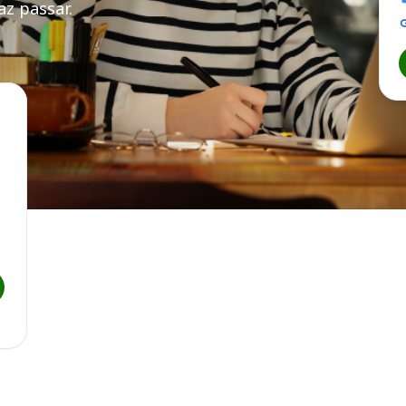
z passar.
unicipal