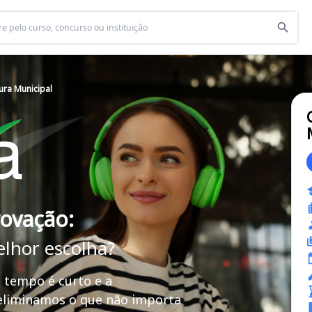
ura Municipal
rovação:
elhor escolha?
 tempo é curto e a
 eliminamos o que não importa