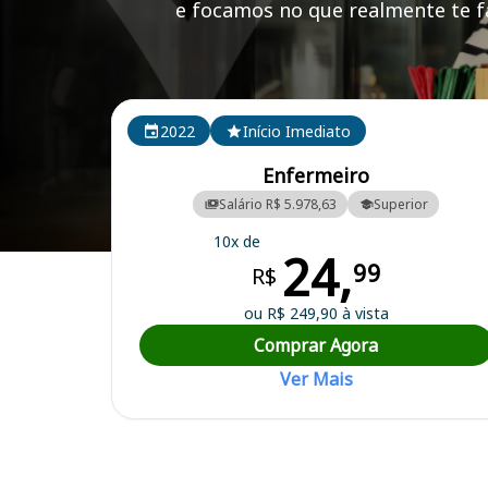
e focamos no que realmente te fa
Cursos em destaque para passar no concurso
2022
Início Imediato
Enfermeiro
Salário R$ 5.978,63
Superior
10x de
24,
Curso Preparatório para o Concurso Campo Bonito/PR - Prefeitura M
99
R$
ou R$ 249,90 à vista
Comprar Agora
Ver Mais