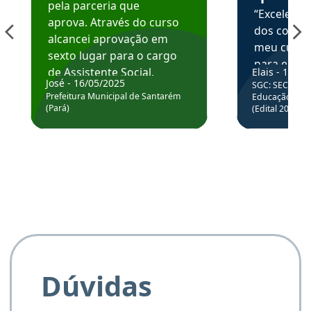
pela parceria que
“Excelente
aprova. Através do curso
dos conte
alcancei aprovação em
meu curso,
sexto lugar para o cargo
para enten
de Assistente Social.
Elais - 15/07
colocar em
José - 16/05/2025
SGC: SEC BA - 
Hoje estou atuando na
através da
Prefeitura Municipal de Santarém
Educação Básic
Prefeitura de Santarém.
(Pará)
(Edital 2025_0
de questõe
Obrigado ao professores
e ao APROVA!”
Dúvidas