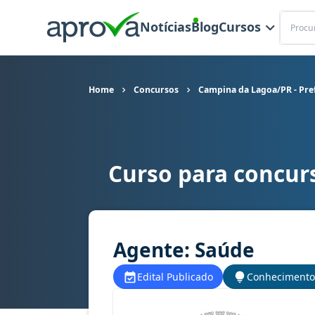
Buscar
Notícias
Blog
Cursos
Home
Concursos
Campina da Lagoa/PR - Pre
Curso para concur
Curso para concurso Campina da Lagoa/PR - Pre
Agente: Saúde
Edital Publicado
Conhecimento