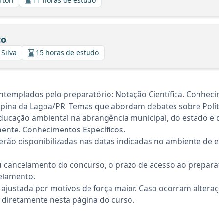
rtori
11 horas de estudo
co
 Silva
15 horas de estudo
templados pelo preparatório: Notação Científica. Conhecim
pina da Lagoa/PR. Temas que abordam debates sobre Políti
 educação ambiental na abrangência municipal, do estado e do
mente. Conhecimentos Específicos.
rão disponibilizadas nas datas indicadas no ambiente de es
 cancelamento do concurso, o prazo de acesso ao preparat
elamento.
 ajustada por motivos de força maior. Caso ocorram altera
diretamente nesta página do curso.