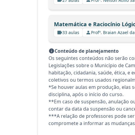
27 aulas
Profº. Nelson Atilio Sa
Matemática e Raciocínio Lógi
33 aulas
Profº. Braian Azael da
Conteúdo de planejamento
Os seguintes conteúdos não serão con
Legislações sobre o Município de Cam
habitação, cidadania, saúde, ética, e
coletivos ou termos usados regional
*Se houver aulas em produção, elas se
disciplina, após o início do curso.
**Em caso de suspensão, anulação ou
contar da data da suspensão ou canc
***A relação de professores pode ser
compromete a informar as mudanças 