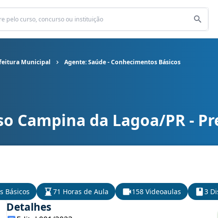
feitura Municipal
Agente: Saúde - Conhecimentos Básicos
so Campina da Lagoa/PR - Pr
feitura Municipal cargo Agente: Saúde - Conhecimentos Básicos
s Básicos
71 Horas de Aula
158 Videoaulas
3 Di
Detalhes