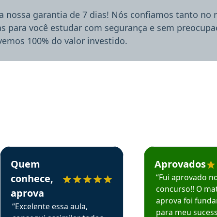
a nossa garantia de 7 dias! Nós confiamos tanto no
ias para você estudar com segurança e sem preocupaç
lvemos 100% do valor investido.
rsos em depoimento
Estudante Sergio recomenda o Aprova Concursos em depoimento
Estudante Mário reco
Quem
Aprovados
conhece,
“Fui aprovado n
concurso!! O mat
aprova
aprova foi fund
“Excelente essa aula,
para meu suces