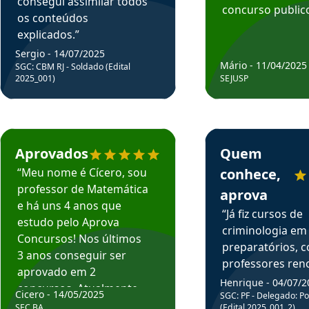
consegui assimilar todos
concurso publico
os conteúdos
explicados.”
Sergio - 14/07/2025
Mário - 11/04/2025
SGC: CBM RJ - Soldado (Edital
2025_001)
SEJUSP
rsos em depoimento
Estudante Cicero recomenda o Aprova Concursos em depoimento
Estudante Henrique r
Aprovados
Quem
“Meu nome é Cícero, sou
conhece,
professor de Matemática
aprova
e há uns 4 anos que
“Já fiz cursos de
estudo pelo Aprova
criminologia em
Concursos! Nos últimos
preparatórios, 
3 anos conseguir ser
professores re
aprovado em 2
fiz curso em pós
Henrique - 04/07/2
concursos. Atualmente,
Cicero - 14/05/2025
graduação. Poré
SGC: PF - Delegado: Pol
estou atuando como
SEC BA
(Edital 2025_001_2)