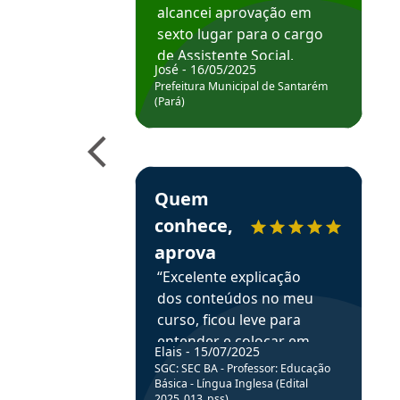
alcancei aprovação em
sexto lugar para o cargo
de Assistente Social.
José - 16/05/2025
Hoje estou atuando na
Prefeitura Municipal de Santarém
Prefeitura de Santarém.
(Pará)
Obrigado ao professores
e ao APROVA!”
Estudante Elais recomenda o Aprova Concu
Quem
conhece,
aprova
“Excelente explicação
dos conteúdos no meu
curso, ficou leve para
entender e colocar em
Elais - 15/07/2025
prática através da
SGC: SEC BA - Professor: Educação
resolução de questões.”
Básica - Língua Inglesa (Edital
2025_013_pss)