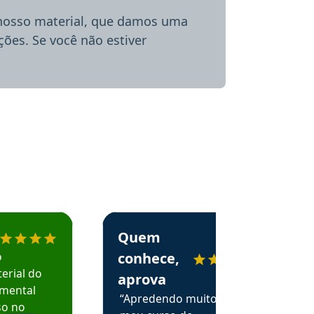
 nosso material, que damos uma
ões. Se você não estiver
menda o Aprova Concursos em depoimento
Estudante Alessandra recomenda o Aprova 
Quem
o
conhece,
erial do
aprova
amental
“Apredendo muito no
so no