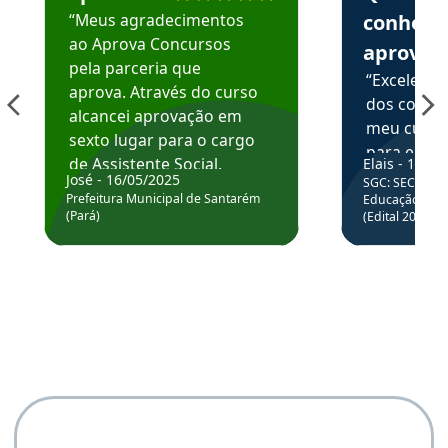
“Meus agradecimentos
conhece
ao Aprova Concursos
aprova
pela parceria que
“Excelente
aprova. Através do curso
dos conte
alcancei aprovação em
meu curso,
sexto lugar para o cargo
para enten
de Assistente Social.
Elais - 15/07
colocar em
José - 16/05/2025
SGC: SEC BA - 
Hoje estou atuando na
através da
Prefeitura Municipal de Santarém
Educação Básic
Prefeitura de Santarém.
(Pará)
(Edital 2025_0
de questõe
Obrigado ao professores
e ao APROVA!”