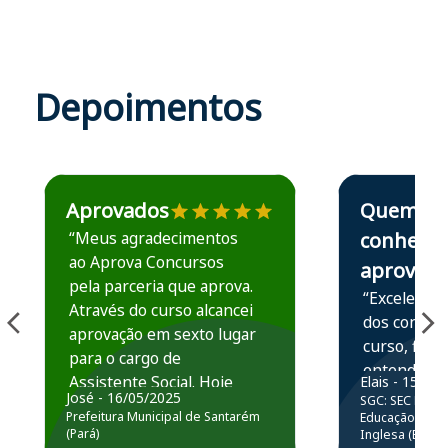
Depoimentos
Estudante José recomenda o Aprova Concursos em depoime
Estudante Elais
Aprovados
Quem
“Meus agradecimentos
conhece,
ao Aprova Concursos
aprova
pela parceria que aprova.
“Excelente 
Através do curso alcancei
dos conteú
aprovação em sexto lugar
curso, ficou
para o cargo de
entender e
Assistente Social. Hoje
Elais - 15/07
prática atr
José - 16/05/2025
SGC: SEC BA - 
estou atuando na
resolução 
Prefeitura Municipal de Santarém
Educação Básic
Prefeitura de Santarém.
(Pará)
Inglesa (Edital
questões.”