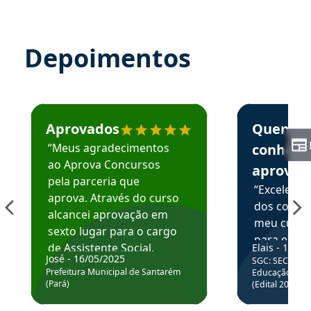
Depoimentos
Estudante José recomenda o Aprova Concursos em depoime
Estudante Elai
Aprovados
Quem
“Meus agradecimentos
conhece
ao Aprova Concursos
aprova
pela parceria que
“Excelente
aprova. Através do curso
dos conte
alcancei aprovação em
meu curso,
sexto lugar para o cargo
para enten
de Assistente Social.
Elais - 15/07
colocar em
José - 16/05/2025
SGC: SEC BA - 
Hoje estou atuando na
através da
Prefeitura Municipal de Santarém
Educação Básic
Prefeitura de Santarém.
(Pará)
(Edital 2025_0
de questõe
Obrigado ao professores