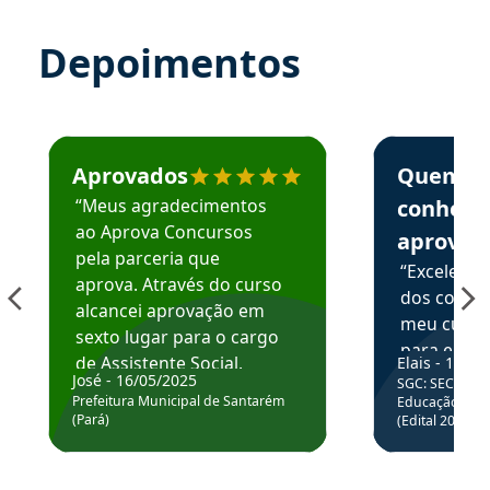
Depoimentos
Estudante José recomenda o Aprova Concursos em depoime
Estudante Elai
Aprovados
Quem
“Meus agradecimentos
conhece
ao Aprova Concursos
aprova
pela parceria que
“Excelente
aprova. Através do curso
dos conte
alcancei aprovação em
meu curso,
sexto lugar para o cargo
para enten
de Assistente Social.
Elais - 15/07
colocar em
José - 16/05/2025
SGC: SEC BA - 
Hoje estou atuando na
através da
Prefeitura Municipal de Santarém
Educação Básic
Prefeitura de Santarém.
(Pará)
(Edital 2025_0
de questõe
Obrigado ao professores
e ao APROVA!”