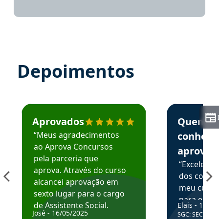
Depoimentos
Estudante José recomenda o Aprova Concursos em depoime
Estudante Elai
Aprovados
Quem
“Meus agradecimentos
conhece
ao Aprova Concursos
aprova
pela parceria que
“Excelente
aprova. Através do curso
dos conte
alcancei aprovação em
meu curso,
sexto lugar para o cargo
para enten
de Assistente Social.
Elais - 15/07
colocar em
José - 16/05/2025
SGC: SEC BA - 
Hoje estou atuando na