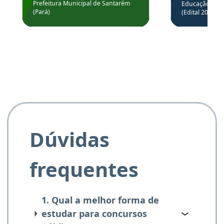
através da
Prefeitura Municipal de Santarém
Educação Básic
Prefeitura de Santarém.
(Pará)
(Edital 2025_0
de questõe
Obrigado ao professores
e ao APROVA!”
Dúvidas
frequentes
1. Qual a melhor forma de
estudar para concursos