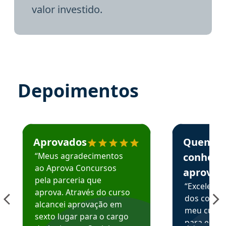
valor investido.
Depoimentos
Estudante José recomenda o Aprova Concursos em depoime
Estudante Elai
Aprovados
Quem
“Meus agradecimentos
conhece
ao Aprova Concursos
aprova
pela parceria que
“Excelente
aprova. Através do curso
dos conte
alcancei aprovação em
meu curso,
sexto lugar para o cargo
para enten