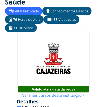
Saúde
Edital Publicado
Conhecimentos Básicos
76 Horas de Aula
183 Videoaulas
3 Disciplinas
Válido até a data da prova
Ver mais cursos desta instituição
Detalhes