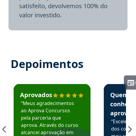
satisfeito, devolvemos 100% do
valor investido.
Depoimentos
Estudante José recomenda o Aprova Concursos em depoime
Estudante Elai
Aprovados
Quem
“Meus agradecimentos
conhece
ao Aprova Concursos
aprova
pela parceria que
“Excelente
aprova. Através do curso
dos conte
alcancei aprovação em