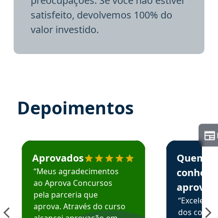
preocupações. Se você não estiver
satisfeito, devolvemos 100% do
valor investido.
Depoimentos
Estudante José recomenda o Aprova Concursos em depoime
Estudante Elai
Aprovados
Quem
“Meus agradecimentos
conhece
ao Aprova Concursos
aprova
pela parceria que
“Excelente
aprova. Através do curso
dos conte
alcancei aprovação em