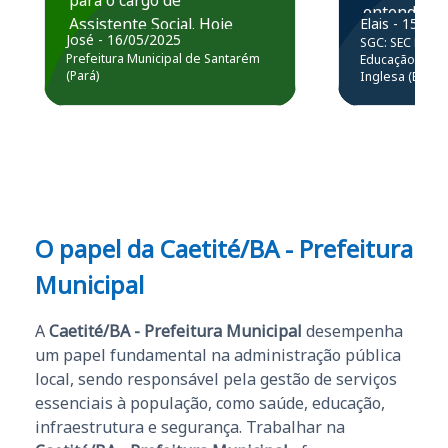
para o cargo de
entender e
Assistente Social. Hoje
Elais - 15/07
prática atr
José - 16/05/2025
SGC: SEC BA - 
estou atuando na
resolução 
Prefeitura Municipal de Santarém
Educação Básic
Prefeitura de Santarém.
(Pará)
Inglesa (Edital
questões.”
Obrigado ao professores
e ao APROVA!”
O papel da
Caetité/BA - Prefeitura
Municipal
A
Caetité/BA - Prefeitura Municipal
desempenha
um papel fundamental na administração pública
local, sendo responsável pela gestão de serviços
essenciais à população, como saúde, educação,
infraestrutura e segurança. Trabalhar na