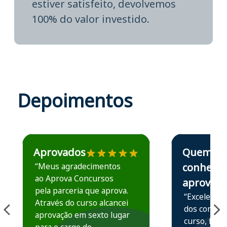
estiver satisfeito, devolvemos
100% do valor investido.
Depoimentos
Estudante José recomenda o Aprova Concursos em depoime
Estudante Elais
Aprovados
Quem
“Meus agradecimentos
conhece,
ao Aprova Concursos
aprova
pela parceria que aprova.
“Excelente 
Através do curso alcancei
dos conteú
aprovação em sexto lugar
curso, ficou