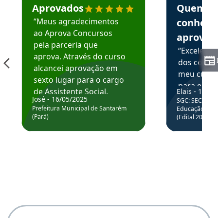
Aprovados
Quem
“Meus agradecimentos
conhece
ao Aprova Concursos
aprova
pela parceria que
“Excelente
aprova. Através do curso
dos conte
alcancei aprovação em
meu curso,
sexto lugar para o cargo
para enten
de Assistente Social.
Elais - 15/07
colocar em
José - 16/05/2025
SGC: SEC BA - 
Hoje estou atuando na
através da
Prefeitura Municipal de Santarém
Educação Básic
Prefeitura de Santarém.
(Pará)
(Edital 2025_0
de questõe
Obrigado ao professores
e ao APROVA!”