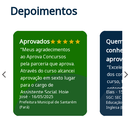
Depoimentos
Estudante José recomenda o Aprova Concursos em depoime
Estudante Elais
Aprovados
Quem
“Meus agradecimentos
conhece,
ao Aprova Concursos
aprova
pela parceria que aprova.
“Excelente 
Através do curso alcancei
dos conteú
aprovação em sexto lugar
curso, ficou
para o cargo de
entender e
Assistente Social. Hoje
Elais - 15/07
prática atr
José - 16/05/2025
SGC: SEC BA - 
estou atuando na
resolução 
Prefeitura Municipal de Santarém
Educação Básic
Prefeitura de Santarém.
(Pará)
Inglesa (Edital
questões.”
Obrigado ao professores
e ao APROVA!”