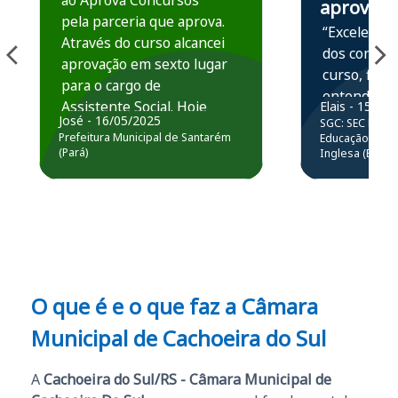
ao Aprova Concursos
aprova
pela parceria que aprova.
“Excelente 
Através do curso alcancei
dos conteú
aprovação em sexto lugar
curso, ficou
para o cargo de
entender e
Assistente Social. Hoje
Elais - 15/07
prática atr
José - 16/05/2025
SGC: SEC BA - 
estou atuando na
resolução 
Prefeitura Municipal de Santarém
Educação Básic
Prefeitura de Santarém.
(Pará)
Inglesa (Edital
questões.”
Obrigado ao professores
e ao APROVA!”
O que é e o que faz a Câmara
Municipal de Cachoeira do Sul
A
Cachoeira do Sul/RS - Câmara Municipal de