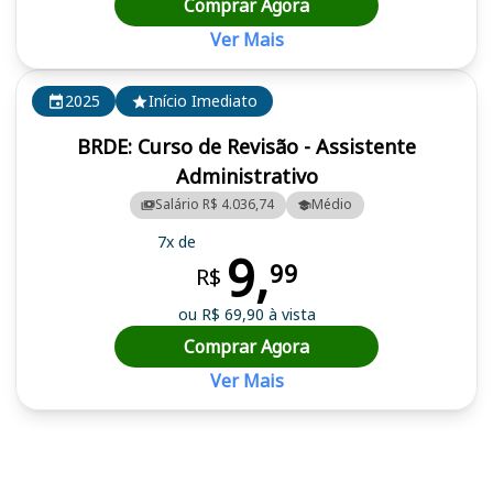
Comprar Agora
Ver Mais
2025
Início Imediato
BRDE: Curso de Revisão - Assistente
Administrativo
Salário R$ 4.036,74
Médio
7x de
9,
99
R$
ou R$ 69,90 à vista
Comprar Agora
Ver Mais
Cursos em destaque para passar no concurso BRDE