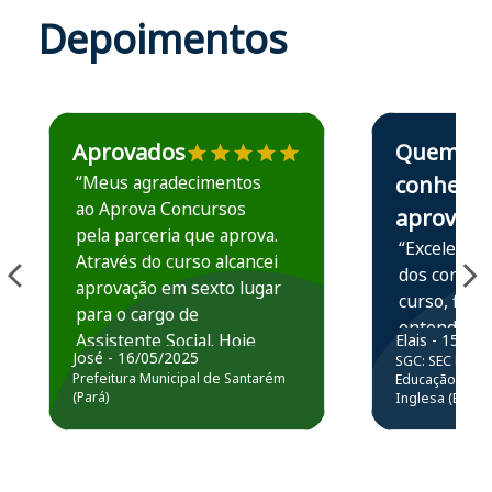
Depoimentos
Estudante José recomenda o Aprova Concursos em depoime
Estudante Elais
Aprovados
Quem
“Meus agradecimentos
conhece,
ao Aprova Concursos
aprova
pela parceria que aprova.
“Excelente 
Através do curso alcancei
dos conteú
aprovação em sexto lugar
curso, ficou
para o cargo de
entender e
Assistente Social. Hoje
Elais - 15/07
prática atr
José - 16/05/2025
SGC: SEC BA - 
estou atuando na
resolução 
Prefeitura Municipal de Santarém
Educação Básic
Prefeitura de Santarém.
(Pará)
Inglesa (Edital
questões.”
Obrigado ao professores
e ao APROVA!”