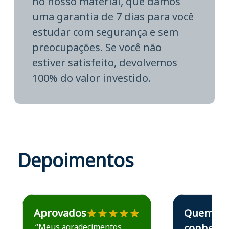
no nosso material, que damos
uma garantia de 7 dias para você
estudar com segurança e sem
preocupações. Se você não
estiver satisfeito, devolvemos
100% do valor investido.
Depoimentos
Estudante José recomenda o Aprova Concursos em depoime
Estudante Elais
Aprovados
Quem
“Meus agradecimentos
conhece,