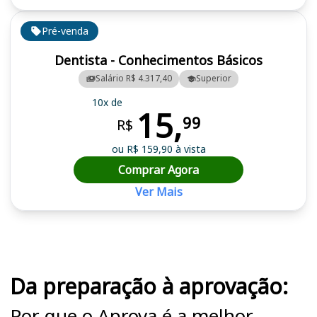
Pré-venda
Dentista - Conhecimentos Básicos
Salário R$ 4.317,40
Superior
10x de
15,
99
R$
ou R$ 159,90 à vista
Comprar Agora
Ver Mais
Cursos em destaque para passar no concurso
Da preparação à aprovação:
Por que o Aprova é a melhor