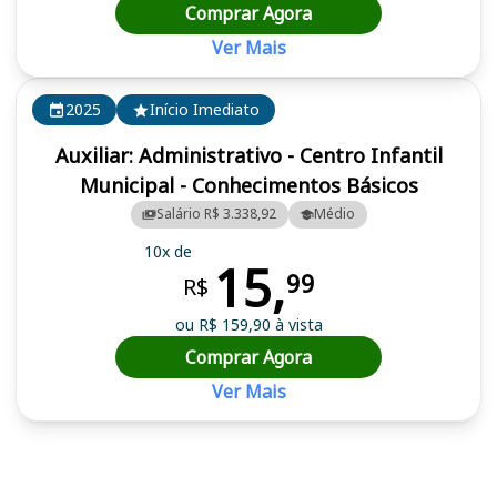
Comprar Agora
Ver Mais
2025
Início Imediato
Auxiliar: Administrativo - Centro Infantil
Municipal - Conhecimentos Básicos
Salário R$ 3.338,92
Médio
10x de
15,
99
R$
ou R$ 159,90 à vista
Comprar Agora
Ver Mais
Cursos em destaque para passar no concurso