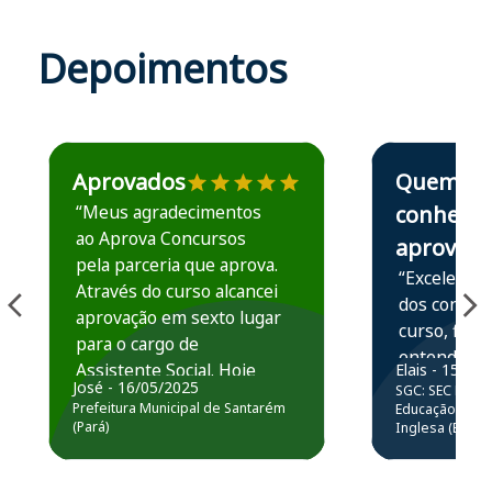
Depoimentos
Estudante José recomenda o Aprova Concursos em depoime
Estudante Elais
Aprovados
Quem
“Meus agradecimentos
conhece,
ao Aprova Concursos
aprova
pela parceria que aprova.
“Excelente 
Através do curso alcancei
dos conteú
aprovação em sexto lugar
curso, ficou
para o cargo de
entender e
Assistente Social. Hoje
Elais - 15/07
prática atr
José - 16/05/2025
SGC: SEC BA - 
estou atuando na
resolução 
Prefeitura Municipal de Santarém
Educação Básic
Prefeitura de Santarém.
(Pará)
Inglesa (Edital
questões.”
Obrigado ao professores
e ao APROVA!”