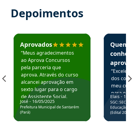
Depoimentos
Estudante José recomenda o Aprova Concursos em depoime
Estudante Elai
Aprovados
Quem
“Meus agradecimentos
conhece
ao Aprova Concursos
aprova
pela parceria que
“Excelente
aprova. Através do curso
dos conte
alcancei aprovação em
meu curso,
sexto lugar para o cargo
para enten
de Assistente Social.
Elais - 15/07
colocar em
José - 16/05/2025
SGC: SEC BA - 
Hoje estou atuando na
através da
Prefeitura Municipal de Santarém
Educação Básic
Prefeitura de Santarém.
(Pará)
(Edital 2025_0
de questõe
Obrigado ao professores
e ao APROVA!”