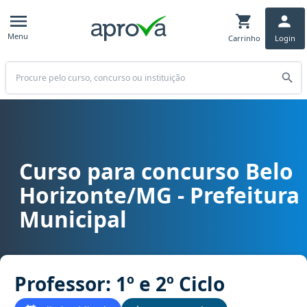
Menu
Carrinho
Login
Buscar
Curso para concurso Belo
Curso para concurso Belo Horizonte/MG - Prefeitura Municipal cargo
Horizonte/MG - Prefeitura
Municipal
Professor: 1º e 2º Ciclo