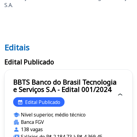
S.A.
Editais
Editais BBTS
Edital Publicado
BBTS Banco do Brasil Tecnologia
e Serviços S.A - Edital 001/2024
Edital Publicado
Nível superior, médio técnico
Banca FGV
138 vagas
Salários de R$ 2.184,73 à R$ 4.369,45