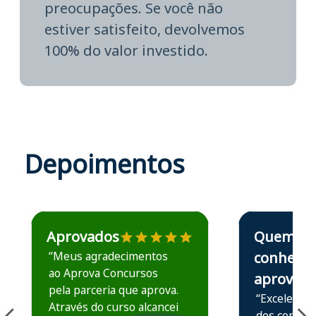
preocupações. Se você não
estiver satisfeito, devolvemos
100% do valor investido.
Depoimentos
Estudante José recomenda o Aprova Concursos em depoime
Estudante Elais
Aprovados
Quem
“Meus agradecimentos
conhece,
ao Aprova Concursos
aprova
pela parceria que aprova.
“Excelente 
Através do curso alcancei
dos conteú