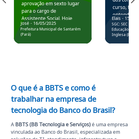
aprovação em sexto lugar
curso, ficou
para o cargo de
entender e
Assistente Social. Hoje
Elais - 15/07
prática atr
José - 16/05/2025
SGC: SEC BA - 
estou atuando na
resolução 
Prefeitura Municipal de Santarém
Educação Básic
Prefeitura de Santarém.
(Pará)
Inglesa (Edital
questões.”
Obrigado ao professores
e ao APROVA!”
O que é a BBTS e como é
trabalhar na empresa de
tecnologia do Banco do Brasil?
A
BBTS (BB Tecnologia e Serviços)
é uma empresa
vinculada ao Banco do Brasil, especializada em