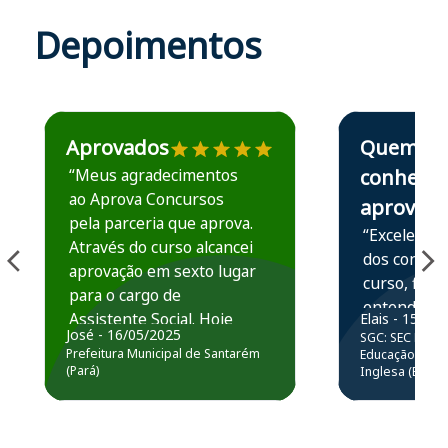
Depoimentos
Estudante José recomenda o Aprova Concursos em depoime
Estudante Elais
Aprovados
Quem
“Meus agradecimentos
conhece,
ao Aprova Concursos
aprova
pela parceria que aprova.
“Excelente 
Através do curso alcancei
dos conteú
aprovação em sexto lugar
curso, ficou
para o cargo de
entender e
Assistente Social. Hoje
Elais - 15/07
prática atr
José - 16/05/2025
SGC: SEC BA - 
estou atuando na
resolução 
Prefeitura Municipal de Santarém
Educação Básic
Prefeitura de Santarém.
(Pará)
Inglesa (Edital
questões.”
Obrigado ao professores
e ao APROVA!”