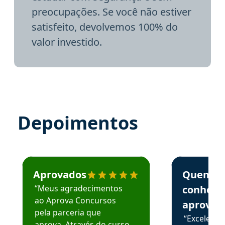
preocupações. Se você não estiver
satisfeito, devolvemos 100% do
valor investido.
Depoimentos
Estudante José recomenda o Aprova Concursos em depoime
Estudante Elai
Aprovados
Quem
“Meus agradecimentos
conhece
ao Aprova Concursos
aprova
pela parceria que
“Excelente
aprova. Através do curso