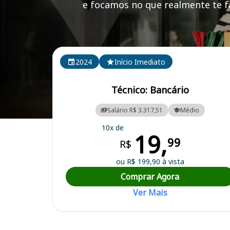
e focamos no que realmente te fa
Cursos em destaque para passar no concurso BASA
2024
Início Imediato
Técnico: Bancário
Salário R$ 3.317,51
Médio
Curso Preparatório para o Concurso BASA - Banco da Amazônia S.A
10x de
19,
99
R$
ou R$ 199,90 à vista
Comprar Agora
Ver Mais