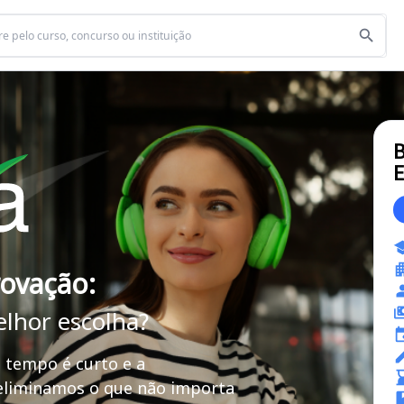
B
E
rovação:
elhor escolha?
 tempo é curto e a
 eliminamos o que não importa