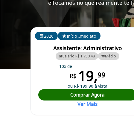
e focamos no que realmente te fa
Cursos em destaque para passar no concurso
2026
Início Imediato
Assistente: Administrativo
Salário R$ 1.750,48
Médio
10x de
19,
Curso Preparatório para o Concurso Barra do Choça/BA - Prefeitura 
99
R$
ou R$ 199,90 à vista
Comprar Agora
Ver Mais