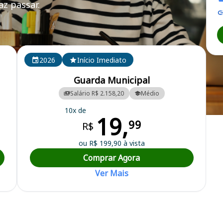
z passar.
2026
Início Imediato
Guarda Municipal
Salário R$ 2.158,20
Médio
10x de
19,
Municipal
99
R$
ou R$ 199,90 à vista
Comprar Agora
Ver Mais