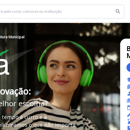
itura Municipal
B
M
rovação:
elhor escolha?
 tempo é curto e a
 eliminamos o que não importa