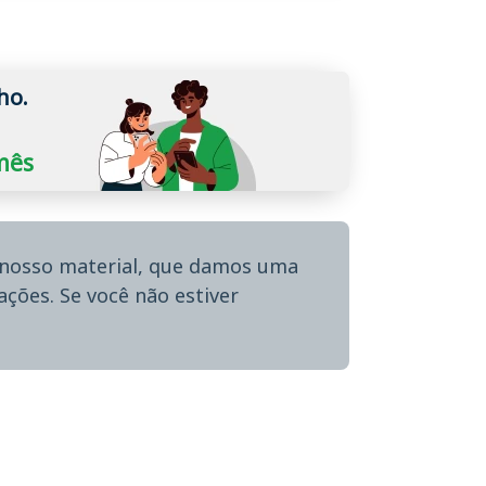
ho.
/mês
o nosso material, que damos uma
ções. Se você não estiver