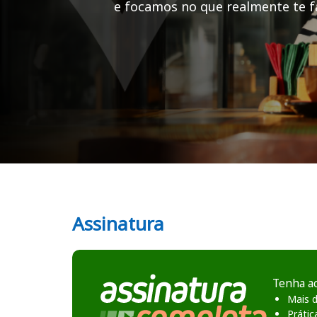
e focamos no que realmente te fa
Cursos em destaque para passar no concurso
Curso Preparatório para o Concurso Barra da Estiva/BA - Prefeitura 
Assinatura
Tenha a
Mais d
Prátic