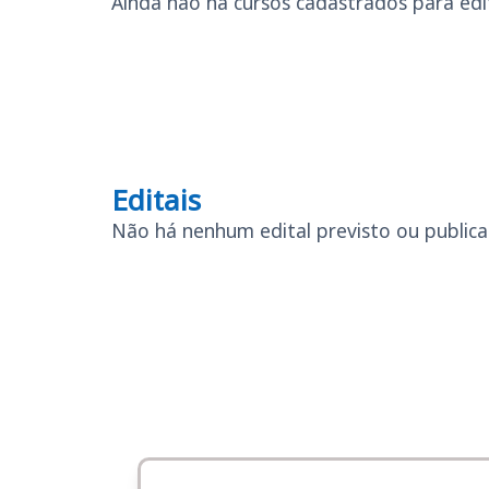
Ainda não há cursos cadastrados para edita
Editais
Editais
Não há nenhum edital previsto ou publicad