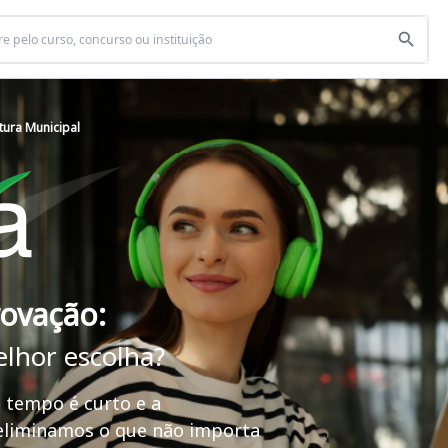
itura Municipal
rovação:
elhor escolha?
 tempo é curto e a
 eliminamos o que não importa