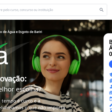
ço de Água e Esgoto de Bariri
B
Á
rovação:
elhor escolha?
 tempo é curto e a
 eliminamos o que não importa