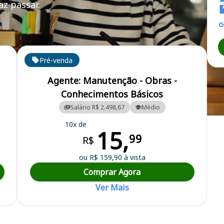
z passar.
Pré-venda
Agente: Manutenção - Obras -
Conhecimentos Básicos
Salário R$ 2.498,67
Médio
 Água e Esgoto de Bariri
10x de
15,
99
R$
ou R$ 159,90 à vista
Comprar Agora
Ver Mais