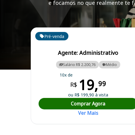
e focamos no que realmente te fa
Cursos em destaque para passar no concurso
Pré-venda
Agente: Administrativo
Salário R$ 2.200,76
Médio
Curso Preparatório para o Concurso Bariri/SP - SAEMBA - Serviço de
10x de
19,
99
R$
ou R$ 199,90 à vista
Comprar Agora
Ver Mais