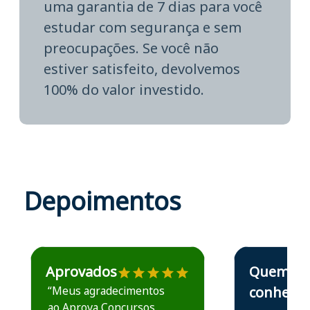
uma garantia de 7 dias para você
estudar com segurança e sem
preocupações. Se você não
estiver satisfeito, devolvemos
100% do valor investido.
Depoimentos
Estudante José recomenda o Aprova Concursos em depoime
Estudante Elais
Aprovados
Quem
“Meus agradecimentos
conhece,
ao Aprova Concursos