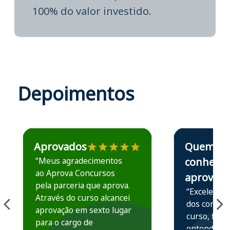
100% do valor investido.
Depoimentos
Estudante José recomenda o Aprova Concursos em depoime
Estudante Elais
Aprovados
Quem
“Meus agradecimentos
conhece,
ao Aprova Concursos
aprova
pela parceria que aprova.
“Excelente 
Através do curso alcancei
dos conteú
aprovação em sexto lugar
curso, ficou
para o cargo de
entender e