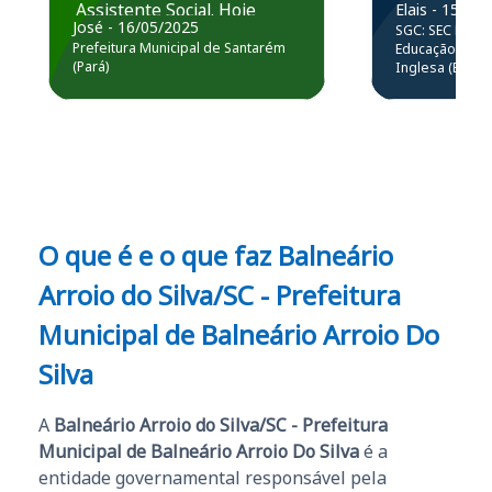
Assistente Social. Hoje
Elais - 15/07
prática atr
José - 16/05/2025
SGC: SEC BA - 
estou atuando na
resolução 
Prefeitura Municipal de Santarém
Educação Básic
Prefeitura de Santarém.
(Pará)
Inglesa (Edital
questões.”
Obrigado ao professores
e ao APROVA!”
O que é e o que faz Balneário
Arroio do Silva/SC - Prefeitura
Municipal de Balneário Arroio Do
Silva
A
Balneário Arroio do Silva/SC - Prefeitura
Municipal de Balneário Arroio Do Silva
é a
entidade governamental responsável pela