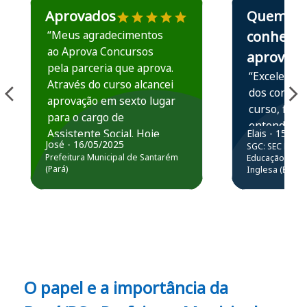
Aprovados
Quem
“Meus agradecimentos
conhece,
ao Aprova Concursos
aprova
pela parceria que aprova.
“Excelente 
Através do curso alcancei
dos conteú
aprovação em sexto lugar
curso, ficou
para o cargo de
entender e
Assistente Social. Hoje
Elais - 15/07
prática atr
José - 16/05/2025
SGC: SEC BA - 
estou atuando na
resolução 
Prefeitura Municipal de Santarém
Educação Básic
Prefeitura de Santarém.
(Pará)
Inglesa (Edital
questões.”
Obrigado ao professores
e ao APROVA!”
O papel e a importância da