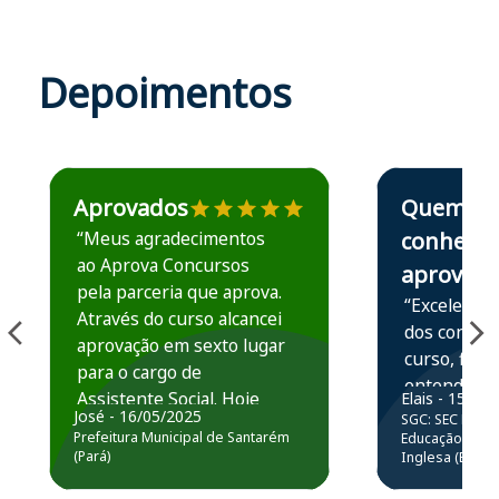
Depoimentos
Estudante José recomenda o Aprova Concursos em depoime
Estudante Elais
Aprovados
Quem
“Meus agradecimentos
conhece,
ao Aprova Concursos
aprova
pela parceria que aprova.
“Excelente 
Através do curso alcancei
dos conteú
aprovação em sexto lugar
curso, ficou
para o cargo de
entender e
Assistente Social. Hoje
Elais - 15/07
prática atr
José - 16/05/2025
SGC: SEC BA - 
estou atuando na
resolução 
Prefeitura Municipal de Santarém
Educação Básic
Prefeitura de Santarém.
(Pará)
Inglesa (Edital
questões.”
Obrigado ao professores