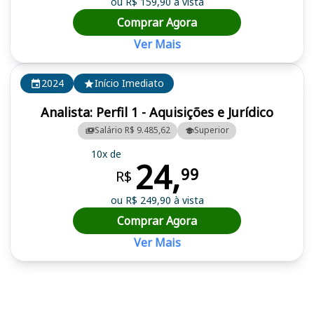
ou R$ 159,90 à vista
Comprar Agora
Ver Mais
2024
Início Imediato
Analista: Perfil 1 - Aquisições e Jurídico
Salário R$ 9.485,62
Superior
10x de
24,
99
R$
ou R$ 249,90 à vista
Comprar Agora
Ver Mais
Cursos em destaque para passar no concurso Apex-Brasil