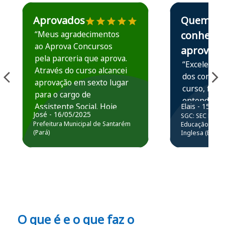
Estudante José recomenda o Aprova Concursos em depoime
Estudante Elais
Aprovados
Quem
“Meus agradecimentos
conhece,
ao Aprova Concursos
aprova
pela parceria que aprova.
“Excelente 
Através do curso alcancei
dos conteú
aprovação em sexto lugar
curso, ficou
para o cargo de
entender e
Assistente Social. Hoje
Elais - 15/07
prática atr
José - 16/05/2025
SGC: SEC BA - 
estou atuando na
resolução 
Prefeitura Municipal de Santarém
Educação Básic
Prefeitura de Santarém.
(Pará)
Inglesa (Edital
questões.”
Obrigado ao professores
e ao APROVA!”
O que é e o que faz o