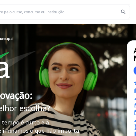
unicipal
rovação:
elhor escolha?
 tempo é curto e a
 eliminamos o que não importa