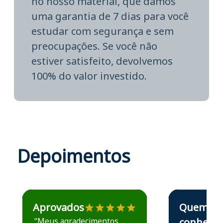
no nosso material, que damos
uma garantia de 7 dias para você
estudar com segurança e sem
preocupações. Se você não
estiver satisfeito, devolvemos
100% do valor investido.
Depoimentos
Estudante José recomenda o Aprova Concursos em depoime
Estudante Elais
Aprovados
Quem
“Meus agradecimentos
conhece,