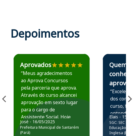
Depoimentos
Estudante José recomenda o Aprova Concursos em depoime
Estudante Elais
Aprovados
Quem
“Meus agradecimentos
conhece,
ao Aprova Concursos
aprova
pela parceria que aprova.
“Excelente 
Através do curso alcancei
dos conteú
aprovação em sexto lugar
curso, ficou
para o cargo de
entender e
Assistente Social. Hoje
Elais - 15/07
prática atr
José - 16/05/2025
SGC: SEC BA - 
estou atuando na
resolução 
Prefeitura Municipal de Santarém
Educação Básic
Prefeitura de Santarém.
(Pará)
Inglesa (Edital
questões.”