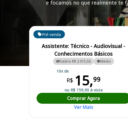
e focamos no que realmente te fa
Cursos em destaque para passar no concurso
Pré-venda
Assistente: Técnico - Audiovisual -
Conhecimentos Básicos
Salário R$ 2.015,56
Médio
Curso Preparatório para o Concurso Americana/SP - Câmara Municip
10x de
15,
99
R$
ou R$ 159,90 à vista
Comprar Agora
Ver Mais