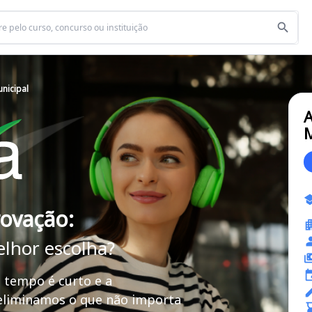
nicipal
M
rovação:
elhor escolha?
 tempo é curto e a
 eliminamos o que não importa