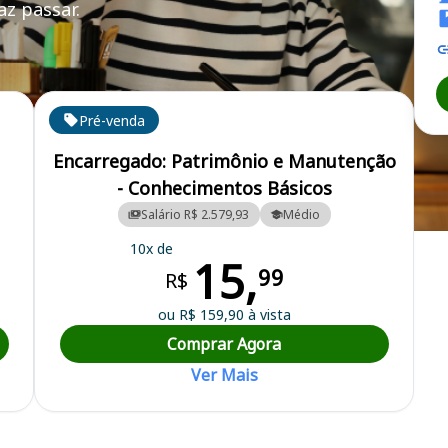
z passar.
Pré-venda
Encarregado: Patrimônio e Manutenção
- Conhecimentos Básicos
Salário R$ 2.579,93
Médio
al
10x de
15,
99
R$
ou R$ 159,90 à vista
Comprar Agora
Ver Mais