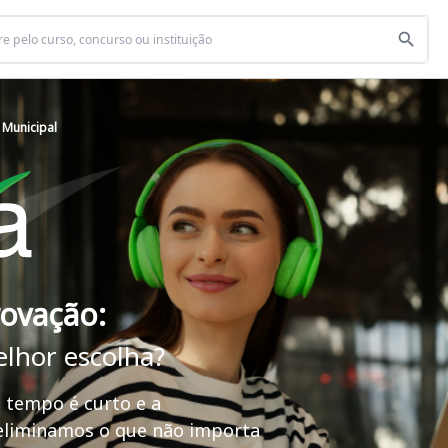
 Municipal
rovação:
elhor escolha?
 tempo é curto e a
 eliminamos o que não importa