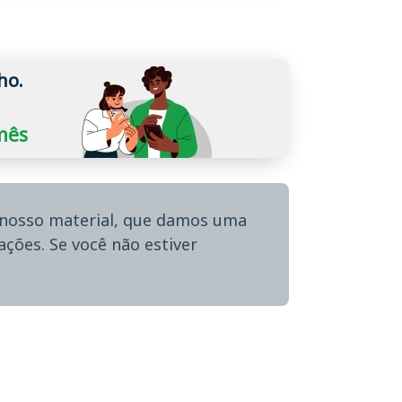
ho.
/mês
o nosso material, que damos uma
ções. Se você não estiver