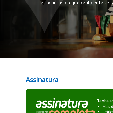
e focamos no que realmente te fa
Cursos em destaque para passar no concurso
Curso Preparatório para o Concurso Alvarenga/MG - Prefeitura Munic
Assinatura
Tenha a
Mais d
Prátic