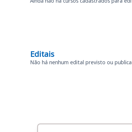
Ainda não há cursos cadastrados para edit
Editais
Editais
Não há nenhum edital previsto ou publicad