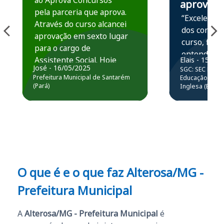
ao Aprova Concursos
aprova
pela parceria que aprova.
“Excelente 
Através do curso alcancei
dos conteú
aprovação em sexto lugar
curso, ficou
para o cargo de
entender e
Assistente Social. Hoje
Elais - 15/07
prática atr
José - 16/05/2025
SGC: SEC BA - 
estou atuando na
resolução 
Prefeitura Municipal de Santarém
Educação Básic
Prefeitura de Santarém.
(Pará)
Inglesa (Edital
questões.”
Obrigado ao professores
e ao APROVA!”
O que é e o que faz Alterosa/MG -
Prefeitura Municipal
A
Alterosa/MG - Prefeitura Municipal
é