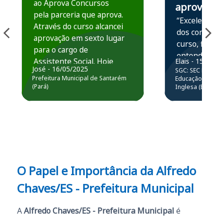
ao Aprova Concursos
aprova
pela parceria que aprova.
“Excelente 
Através do curso alcancei
dos conteú
aprovação em sexto lugar
curso, ficou
para o cargo de
entender e
Assistente Social. Hoje
Elais - 15/07
prática atr
José - 16/05/2025
SGC: SEC BA - 
estou atuando na
resolução 
Prefeitura Municipal de Santarém
Educação Básic
Prefeitura de Santarém.
(Pará)
Inglesa (Edital
questões.”
Obrigado ao professores
e ao APROVA!”
O Papel e Importância da Alfredo
Chaves/ES - Prefeitura Municipal
A
Alfredo Chaves/ES - Prefeitura Municipal
é