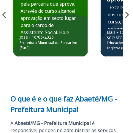
pela parceria que aprova.
“Excelente 
Através do curso alcancei
dos conteú
aprovação em sexto lugar
curso, ficou
para o cargo de
entender e
Assistente Social. Hoje
Elais - 15/07
prática atr
José - 16/05/2025
SGC: SEC BA - 
estou atuando na
resolução 
Prefeitura Municipal de Santarém
Educação Básic
Prefeitura de Santarém.
(Pará)
Inglesa (Edital
questões.”
Obrigado ao professores
e ao APROVA!”
O que é e o que faz Abaeté/MG -
Prefeitura Municipal
A
Abaeté/MG - Prefeitura Municipal
é
responsável por gerir e administrar os serviços