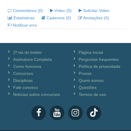
Comentários (0)
Vídeo (0)
Solicitar Video
Estatísticas
Cadernos (0)
Anotações (0)
Notificar erro
2ª via do boleto
Página inicial
Assinatura Completa
Perguntas frequentes
Como funciona
Política de privacidade
Concursos
Provas
Disciplinas
Quem somos
Fale conosco
Questões
Notícias sobre concursos
Termos de uso