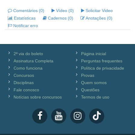
Comentários (0)
Vídeo (0)
Solicitar Video
Estatísticas
Cadernos (0)
Anotações (0)
Notificar erro
2ª via do boleto
Página inicial
Assinatura Completa
Perguntas frequentes
Como funciona
Política de privacidade
Concursos
Provas
Disciplinas
Quem somos
Fale conosco
Questões
Notícias sobre concursos
Termos de uso