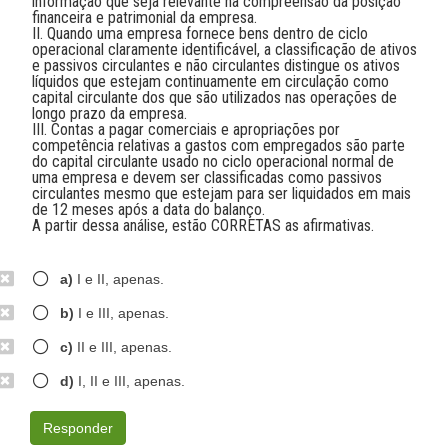
informação que seja relevante na compreensão da posição
financeira e patrimonial da empresa.
II. Quando uma empresa fornece bens dentro de ciclo
operacional claramente identificável, a classificação de ativos
e passivos circulantes e não circulantes distingue os ativos
líquidos que estejam continuamente em circulação como
capital circulante dos que são utilizados nas operações de
longo prazo da empresa.
III. Contas a pagar comerciais e apropriações por
competência relativas a gastos com empregados são parte
do capital circulante usado no ciclo operacional normal de
uma empresa e devem ser classificadas como passivos
circulantes mesmo que estejam para ser liquidados em mais
de 12 meses após a data do balanço.
A partir dessa análise, estão CORRETAS as afirmativas.
a)
I e II, apenas.
b)
I e III, apenas.
c)
II e III, apenas.
d)
I, II e III, apenas.
Responder