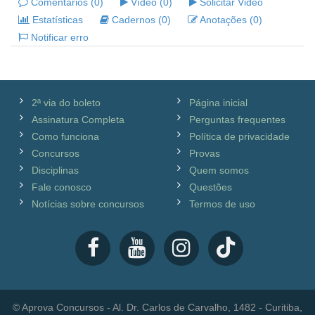
Comentários (0)
Vídeo (0)
Solicitar Video
Estatísticas
Cadernos (0)
Anotações (0)
Notificar erro
2ª via do boleto
Página inicial
Assinatura Completa
Perguntas frequentes
Como funciona
Política de privacidade
Concursos
Provas
Disciplinas
Quem somos
Fale conosco
Questões
Notícias sobre concursos
Termos de uso
© Aprova Concursos - Al. Dr. Carlos de Carvalho, 1482 - Curitiba,