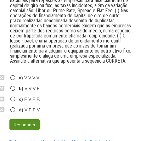
nacionais para repasses às empresas para financiamento de
capital de giro ou fixo, as taxas incidentes, além da variação
cambial são: Libor ou Prime Rate, Spread e Flat Fee. ( ) Nas
operações de financiamento de capital de giro de curto
prazo realizadas denominada desconto de duplicatas,
normalmente os bancos comerciais exigem que as empresas
deixem parte dos recursos como saldo médio, numa espécie
de contrapartida comumente chamada reciprocidade. ( ) O
lease - back é uma operação de arrendamento mercantil
realizada por uma empresa que ao invés de tomar um
financiamento para adquirir o equipamento ou outro ativo fixo,
simplesmente o aluga de uma empresa especializada.
Assinale a alternativa que apresenta a sequência CORRETA.
a)
V V V V.
b)
V V V F.
c)
F V F F.
d)
V F F V.
Responder