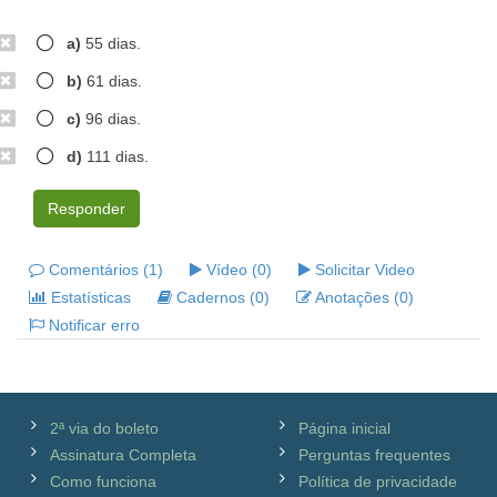
a)
55 dias.
b)
61 dias.
c)
96 dias.
d)
111 dias.
Responder
Comentários (1)
Vídeo (0)
Solicitar Video
Estatísticas
Cadernos (0)
Anotações (0)
Notificar erro
2ª via do boleto
Página inicial
Assinatura Completa
Perguntas frequentes
Como funciona
Política de privacidade