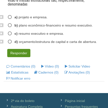
visão e missão institucionais são, respectivamente,
denominadas
a)
projeto e empresa.
b)
plano econômico-financeiro e resumo executivo.
c)
resumo executivo e empresa.
d)
orçamento/estrutura de capital e carta de abertura.
Responder
Comentários (0)
Vídeo (0)
Solicitar Video
Estatísticas
Cadernos (0)
Anotações (0)
Notificar erro
2ª via do boleto
Página inicial
Assinatura Completa
Perguntas frequentes