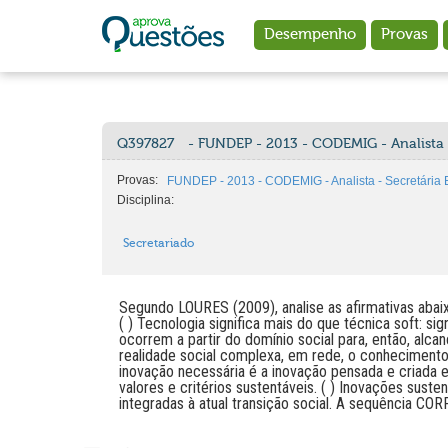
Ir para o conteúdo principal
Desempenho
Provas
Q397827
- FUNDEP - 2013 - CODEMIG - Analista -
Provas:
FUNDEP - 2013 - CODEMIG - Analista - Secretária 
Disciplina:
Secretariado
Segundo LOURES (2009), analise as afirmativas abaixo
( ) Tecnologia significa mais do que técnica soft: si
ocorrem a partir do domínio social para, então, alca
realidade social complexa, em rede, o conhecimento 
inovação necessária é a inovação pensada e criada
valores e critérios sustentáveis. ( ) Inovações sust
integradas à atual transição social. A sequência COR