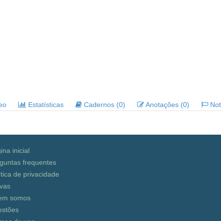
deo
Estatísticas
Cadernos (0)
Anotações (0)
Noti
ina inicial
guntas frequentes
ítica de privacidade
vas
em somos
stões