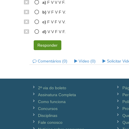
a)
F V V V F.
b)
V F V F V.
c)
F V F V V.
d)
V V F V F.
Responder
Comentários (0)
Vídeo (0)
Solicitar Vi
2ª via do boleto
Pág
Assinatura Completa
Per
Como funciona
Pol
Concursos
Pro
Disciplinas
Qu
Fale conosco
Que