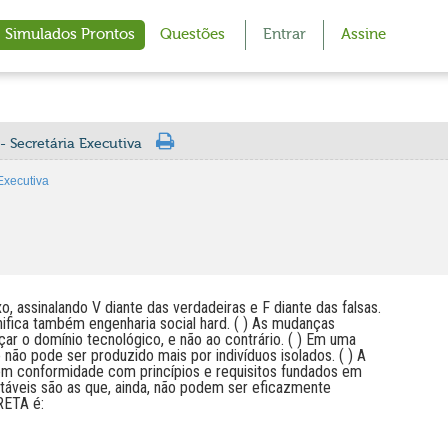
Simulados Prontos
Questões
Entrar
Assine
 Secretária Executiva
Executiva
, assinalando V diante das verdadeiras e F diante das falsas.
gnifica também engenharia social hard. ( ) As mudanças
nçar o domínio tecnológico, e não ao contrário. ( ) Em uma
não pode ser produzido mais por indivíduos isolados. ( ) A
 em conformidade com princípios e requisitos fundados em
entáveis são as que, ainda, não podem ser eficazmente
RETA é: