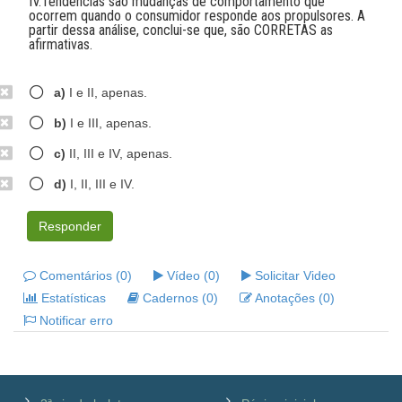
IV.Tendências são mudanças de comportamento que
ocorrem quando o consumidor responde aos propulsores. A
partir dessa análise, conclui-se que, são CORRETAS as
afirmativas.
a)
I e II, apenas.
b)
I e III, apenas.
c)
II, III e IV, apenas.
d)
I, II, III e IV.
Responder
Comentários (0)
Vídeo (0)
Solicitar Video
Estatísticas
Cadernos (0)
Anotações (0)
Notificar erro