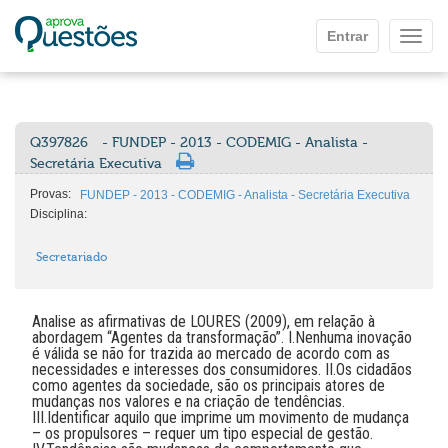
Ir para o conteúdo principal
Entrar
Mostr
Q397826
- FUNDEP - 2013 - CODEMIG - Analista -
Secretária Executiva
Provas:
FUNDEP - 2013 - CODEMIG - Analista - Secretária Executiva
Disciplina:
Secretariado
Analise as afirmativas de LOURES (2009), em relação à
abordagem “Agentes da transformação”. I.Nenhuma inovação
é válida se não for trazida ao mercado de acordo com as
necessidades e interesses dos consumidores. II.Os cidadãos
como agentes da sociedade, são os principais atores de
mudanças nos valores e na criação de tendências.
III.Identificar aquilo que imprime um movimento de mudança
– os propulsores – requer um tipo especial de gestão.