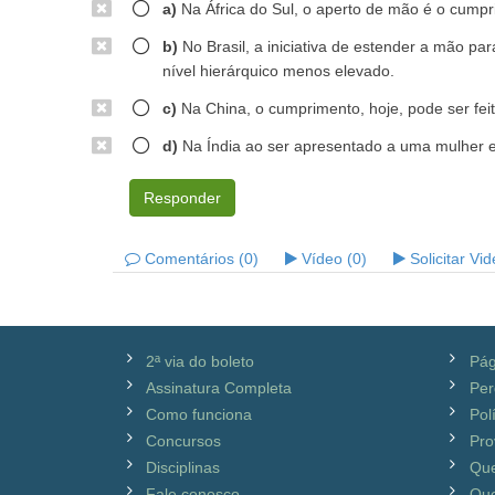
a)
Na África do Sul, o aperto de mão é o cumpr
b)
No Brasil, a iniciativa de estender a mão 
nível hierárquico menos elevado.
c)
Na China, o cumprimento, hoje, pode ser feit
d)
Na Índia ao ser apresentado a uma mulher e
Responder
Comentários (0)
Vídeo (0)
Solicitar Vi
2ª via do boleto
Pág
Assinatura Completa
Per
Como funciona
Pol
Concursos
Pro
Disciplinas
Qu
Fale conosco
Que