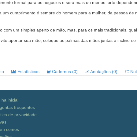
imento formal para os negócios e será mais ou menos forte dependend
para um cumprimento é sempre do homem para a mulher, da pessoa de n
o com um simples aperto de mão, mas, para os mais tradicionais, qualqu
vite apertar sua mão, coloque as palmas das mãos juntas e incline-s
deo
Estatísticas
Cadernos (0)
Anotações (0)
Noti
ina inicial
guntas frequentes
ítica de privacidade
vas
em somos
stões